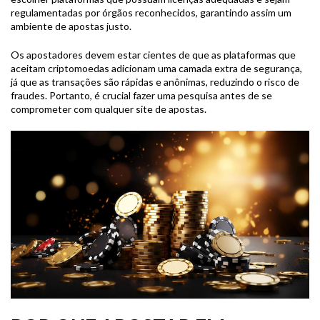
regulamentadas por órgãos reconhecidos, garantindo assim um
ambiente de apostas justo.
Os apostadores devem estar cientes de que as plataformas que
aceitam criptomoedas adicionam uma camada extra de segurança,
já que as transações são rápidas e anônimas, reduzindo o risco de
fraudes. Portanto, é crucial fazer uma pesquisa antes de se
comprometer com qualquer site de apostas.