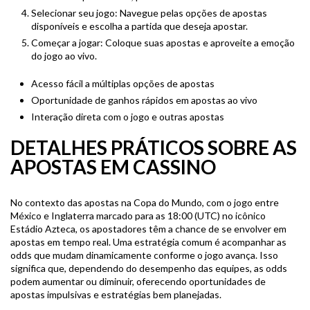
Selecionar seu jogo:
Navegue pelas opções de apostas
disponíveis e escolha a partida que deseja apostar.
Começar a jogar:
Coloque suas apostas e aproveite a emoção
do jogo ao vivo.
Acesso fácil a múltiplas opções de apostas
Oportunidade de ganhos rápidos em apostas ao vivo
Interação direta com o jogo e outras apostas
DETALHES PRÁTICOS SOBRE AS
APOSTAS EM CASSINO
No contexto das apostas na Copa do Mundo, com o jogo entre
México e Inglaterra marcado para as 18:00 (UTC) no icônico
Estádio Azteca, os apostadores têm a chance de se envolver em
apostas em tempo real. Uma estratégia comum é acompanhar as
odds que mudam dinamicamente conforme o jogo avança. Isso
significa que, dependendo do desempenho das equipes, as odds
podem aumentar ou diminuir, oferecendo oportunidades de
apostas impulsivas e estratégias bem planejadas.