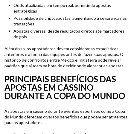
Odds atualizadas em tempo real, permitindo apostas
estratégicas
Possibilidade de criptoapostas, aumentando a segurança nas
transações
Apostas diversas, desde resultados diretos até marcadores
de gols
Além disso, os apostadores devem considerar as estadísticas
anteriores e a forma das equipes antes de fazer suas apostas. O
histórico de confrontos entre México e Inglaterra pode revelar
padrões que ajudam na hora de decidir onde alocar suas apostas.
PRINCIPAIS BENEFÍCIOS DAS
APOSTAS EM CASSINO
DURANTE A COPA DO MUNDO
As apostas em cassino durante eventos esportivos como a Copa
do Mundo oferecem diversos benefícios que podem ser atraentes
para os apostadores: