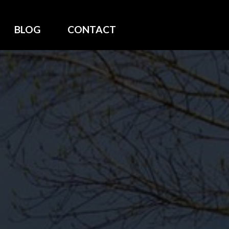
BLOG
CONTACT