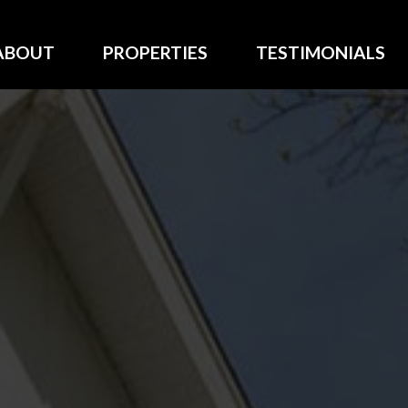
ABOUT
PROPERTIES
TESTIMONIALS