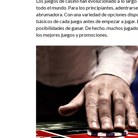
Los juegos de casino han evolucionado a lo largo
todo el mundo. Para los principiantes, adentrar
abrumadora. Con una variedad de opciones dispon
básicos de cada juego antes de empezar a jugar. 
posibilidades de ganar. De hecho, muchos jugado
los mejores juegos y promociones.