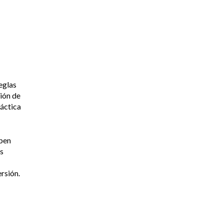
eglas
sión de
ráctica
eben
as
rsión.