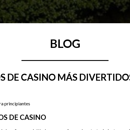
BLOG
S DE CASINO MÁS DIVERTIDO
ra principiantes
OS DE CASINO